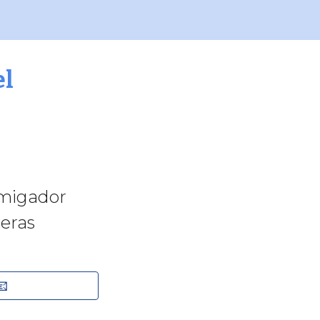
el
migador
eras
📧