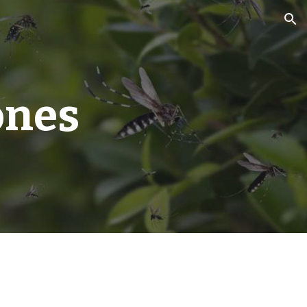
ion
ones