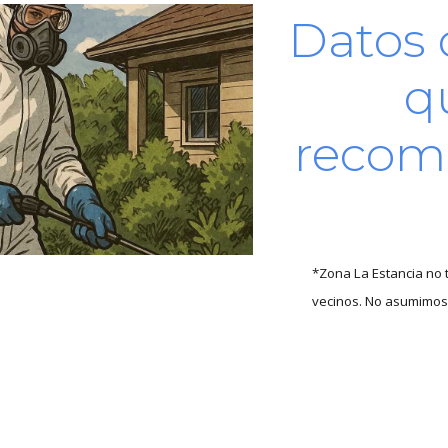
Datos
q
recom
*Zona La Estancia no
vecinos. No asumimos 