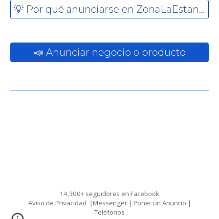
💡 Por qué anunciarse en ZonaLaEstancia
📣 Anunciar negocio o producto
14,
3
00+ seguidores en Facebook
Aviso de Privacidad
|
Messenger
|
Poner un Anuncio
|
Teléfonos